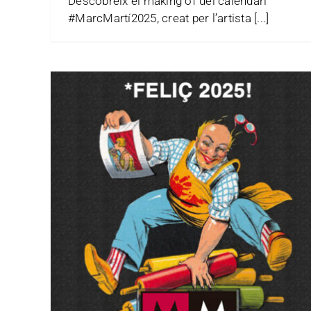
Descobreix el making of del calendari
#MarcMartí2025, creat per l’artista [...]