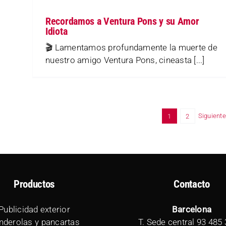
Recordamos a Ventura Pons y su Amor
Idiota
🎬 Lamentamos profundamente la muerte de
nuestro amigo Ventura Pons, cineasta [...]
Siguiente
1
2
Productos
Contacto
Publicidad exterior
Barcelona
nderolas y pancartas
T. Sede central
93 485 