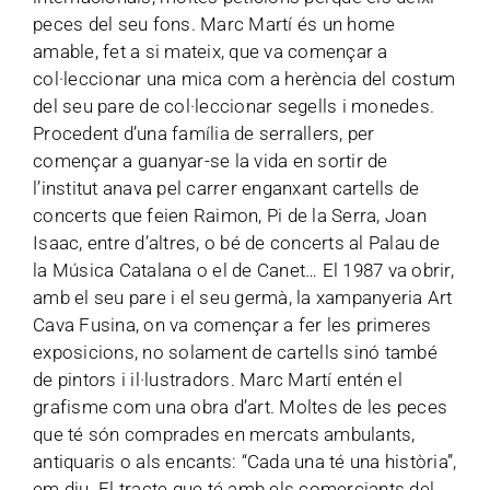
peces del seu fons. Marc Martí és un home
amable, fet a si mateix, que va començar a
col·leccionar una mica com a herència del costum
del seu pare de col·leccionar segells i monedes.
Procedent d’una família de serrallers, per
començar a guanyar-se la vida en sortir de
l’institut anava pel carrer enganxant cartells de
concerts que feien Raimon, Pi de la Serra, Joan
Isaac, entre d’altres, o bé de concerts al Palau de
la Música Catalana o el de Canet… El 1987 va obrir,
amb el seu pare i el seu germà, la xampanyeria Art
Cava Fusina, on va començar a fer les primeres
exposicions, no solament de cartells sinó també
de pintors i il·lustradors. Marc Martí entén el
grafisme com una obra d’art. Moltes de les peces
que té són comprades en mercats ambulants,
antiquaris o als encants: “Cada una té una història”,
em diu. El tracte que té amb els comerciants del