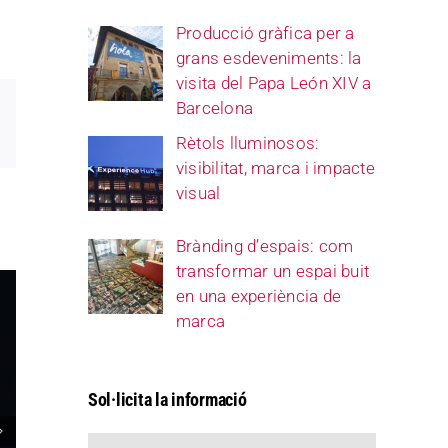
Producció gràfica per a
grans esdeveniments: la
visita del Papa León XIV a
Barcelona
ail
Rètols lluminosos:
visibilitat, marca i impacte
visual
Brànding d’espais: com
transformar un espai buit
en una experiència de
marca
Sol·licita la informació