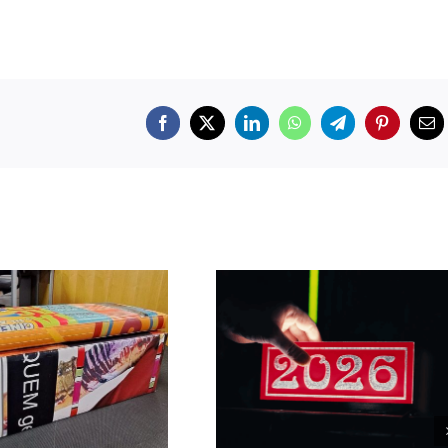
Facebook
X
LinkedIn
WhatsApp
Telegram
Pinterest
Em