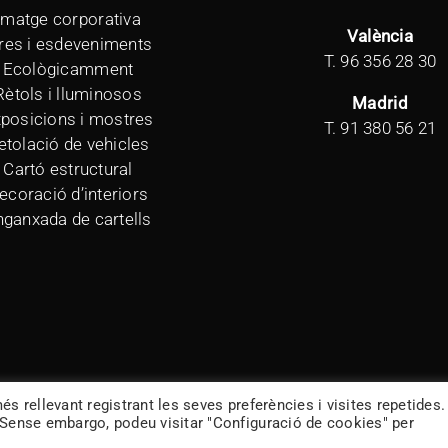
Imatge corporativa
València
res i esdeveniments
T.
96 356 28 30
Ecològicamment
Rètols i lluminosos
Madrid
posicions i mostres
T.
91 380 56 21
etolació de vehicles
Cartó estructural
ecoració d’interiors
nganxada de cartells
és rellevant registrant les seves preferències i visites repetides.
. Sense embargo, podeu visitar "Configuració de cookies" per