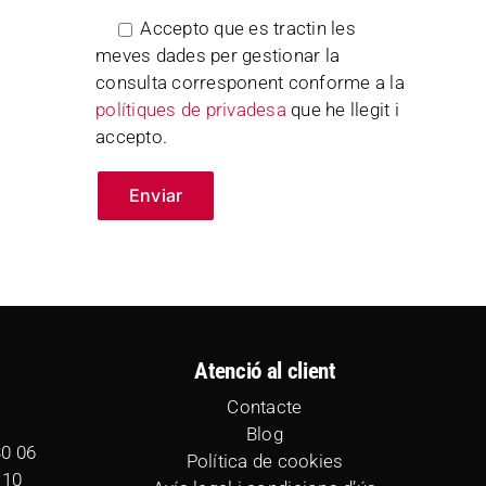
Accepto que es tractin les
meves dades per gestionar la
consulta corresponent conforme a la
polítiques de privadesa
que he llegit i
accepto.
Atenció al client
Contacte
Blog
30 06
Política de cookies
 10