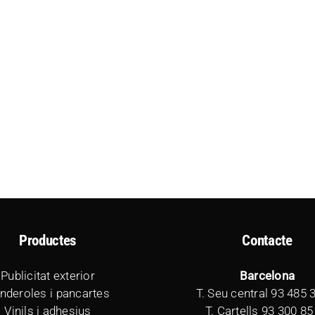
Productes
Contacte
Publicitat exterior
Barcelona
nderoles i pancartes
T. Seu central
93 485 
Vinils i adhesius
T. Cartells
93 300 85