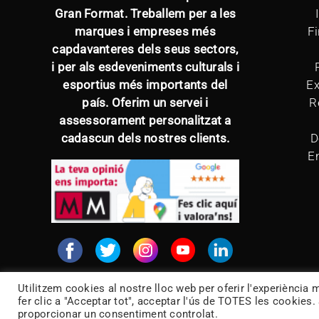
Gran Format. Treballem per a les
marques i empreses més
Fi
capdavanteres dels seus sectors,
i per als esdeveniments culturals i
esportius més importants del
Ex
país. Oferim un servei i
R
assessorament personalitzat a
cadascun dels nostres clients.
D
E
Utilitzem cookies al nostre lloc web per oferir l'experiència m
fer clic a "Acceptar tot", acceptar l'ús de TOTES les cookies
proporcionar un consentiment controlat.