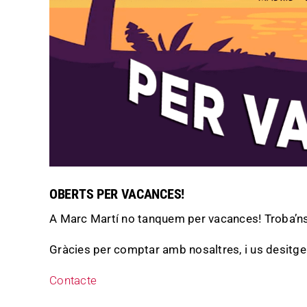
OBERTS PER VACANCES!
A Marc Martí no tanquem per vacances! Troba’ns a
Gràcies per comptar amb nosaltres, i us desitg
Contacte